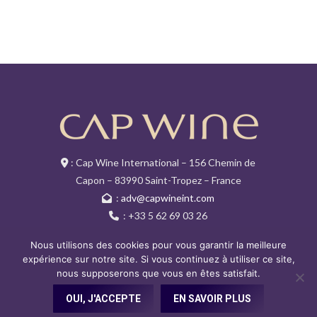
: Cap Wine International – 156 Chemin de
Capon – 83990 Saint-Tropez – France
:
adv@capwineint.com
: +33 5 62 69 03 26
Facebook
Instagram
EN
Nous utilisons des cookies pour vous garantir la meilleure
expérience sur notre site. Si vous continuez à utiliser ce site,
nous supposerons que vous en êtes satisfait.
Copyright CAP WINE © 2019. Tous droits réservés.
L'abus d'alcool est dangereux pour la santé. À
OUI, J'ACCEPTE
EN SAVOIR PLUS
consommer avec modération.